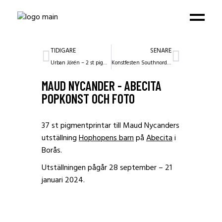
TIDIGARE
SENARE
Urban Jörén – 2 st pigmentprintar
Konstfesten Southnord x Kulturhuset
MAUD NYCANDER - ABECITA
POPKONST OCH FOTO
37 st pigmentprintar till
Maud Nycanders
utställning
Hophopens barn
på
Abecita
i
Borås.
Utställningen pågår 28 september – 21
januari 2024.